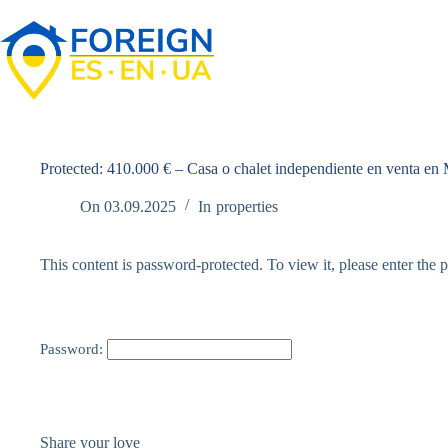
Skip
to
content
Protected: 410.000 € – Casa o chalet independiente en venta e
On
03.09.2025
In
properties
This content is password-protected. To view it, please enter the
Password:
Share your love