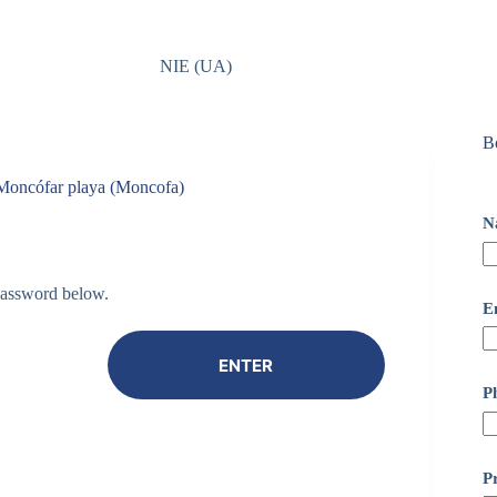
NIE (UA)
Bo
n Moncófar playa (Moncofa)
N
 password below.
E
P
Pr