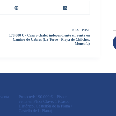
NEXT
POST
178.000 € - Casa o chalet independiente en venta en
Camino de Cabres (La Torre - Playa de Chilches,
Moncofa)
 venta
Protected: 190.000 € – Piso en
venta en Plaza Clave, 1 (Casco
Histórico, Castellón de la Plana /
Castello de la Plana)