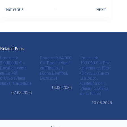
PREVIOUS
NEXT
Related Posts
Protected:
Protected: 54.000
Protected:
5.000.000 € –
€ – Piso en venta
190.000 € – Piso
Local en venta
en Finello , 1
en venta en Plaza
en La Vall
(Zona Llombai,
Clave, 1 (Casco
d’Uixo (Plana
Burriana)
Histórico,
Baixa, Castellón)
Castellón de la
14.06.2026
Plana / Castello
07.08.2026
de la Plana)
10.06.2026