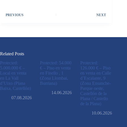
PREVIOUS
NEXT
Related Posts
Protected:
Protected: 54.000
Protected:
5.000.000 € –
€ – Piso en venta
126.000 € – Piso
Local en venta
en Finello , 1
en venta en Calle
en La Vall
(Zona Llombai,
d’Escalante, 9
d’Uixo (Plana
Burriana)
(Zona Ensanche-
Baixa, Castellón)
Parque oeste,
14.06.2026
Castellón de la
07.08.2026
Plana / Castello
de la Plana)
10.06.2026