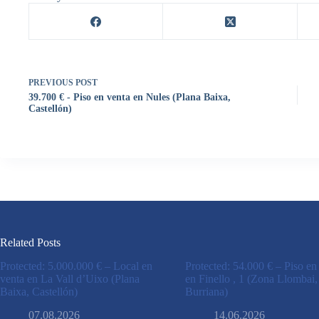
PREVIOUS
POST
39.700 € - Piso en venta en Nules (Plana Baixa,
Castellón)
Related Posts
Protected: 5.000.000 € – Local en
Protected: 54.000 € – Piso en
venta en La Vall d’Uixo (Plana
en Finello , 1 (Zona Llombai,
Baixa, Castellón)
Burriana)
07.08.2026
14.06.2026