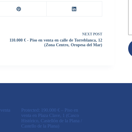
NEXT
POST
110.000 € - Piso en venta en calle de Torreblanca, 12
(Zona Centro, Oropesa del Mar)
 venta
Protected: 190.000 € – Piso en
venta en Plaza Clave, 1 (Casco
Histórico, Castellón de la Plana /
Castello de la Plana)