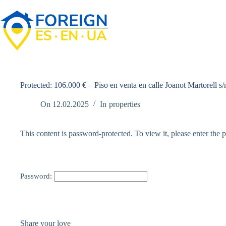
Skip
to
content
Protected: 106.000 € – Piso en venta en calle Joanot Martorell s
On
12.02.2025
In
properties
This content is password-protected. To view it, please enter the
Password:
Share your love