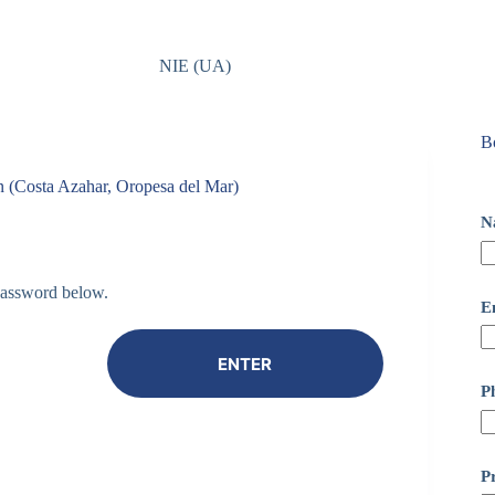
NIE (UA)
Bo
/n (Costa Azahar, Oropesa del Mar)
N
 password below.
E
P
Pr