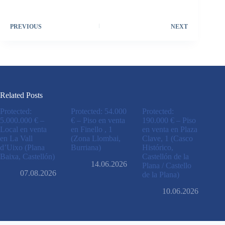
PREVIOUS
NEXT
Related Posts
Protected:
Protected: 54.000
Protected:
5.000.000 € –
€ – Piso en venta
190.000 € – Piso
Local en venta
en Finello , 1
en venta en Plaza
en La Vall
(Zona Llombai,
Clave, 1 (Casco
d’Uixo (Plana
Burriana)
Histórico,
Baixa, Castellón)
Castellón de la
14.06.2026
Plana / Castello
07.08.2026
de la Plana)
10.06.2026