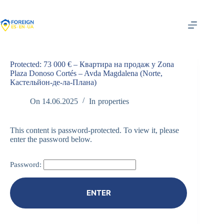
Skip
to
content
Protected: 73 000 € – Квартира на продаж у Zona
Plaza Donoso Cortés – Avda Magdalena (Norte,
Кастельйон-де-ла-Плана)
On
14.06.2025
In
properties
This content is password-protected. To view it, please
enter the password below.
Password: