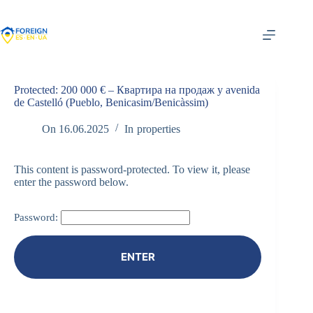
Skip
to
content
Protected: 200 000 € – Квартира на продаж у avenida
de Castelló (Pueblo, Benicasim/Benicàssim)
On
16.06.2025
In
properties
This content is password-protected. To view it, please
enter the password below.
Password: