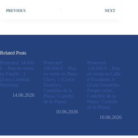
PREVIOUS
NEXT
Related Posts
Protected: 54.000
Protected:
Protected:
€ – Piso en venta
190.000 € – Piso
126.000 € – Piso
en Finello , 1
en venta en Plaza
en venta en Calle
(Zona Llombai,
Clave, 1 (Casco
d’Escalante, 9
Burriana)
Histórico,
(Zona Ensanche-
Castellón de la
Parque oeste,
14.06.2026
Plana / Castello
Castellón de la
de la Plana)
Plana / Castello
de la Plana)
10.06.2026
10.06.2026