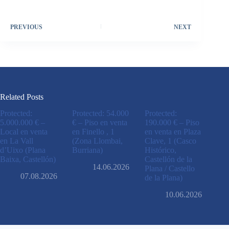
PREVIOUS
NEXT
Related Posts
Protected:
Protected: 54.000
Protected:
5.000.000 € –
€ – Piso en venta
190.000 € – Piso
Local en venta
en Finello , 1
en venta en Plaza
en La Vall
(Zona Llombai,
Clave, 1 (Casco
d’Uixo (Plana
Burriana)
Histórico,
Baixa, Castellón)
Castellón de la
14.06.2026
Plana / Castello
07.08.2026
de la Plana)
10.06.2026