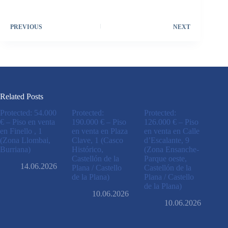
PREVIOUS
NEXT
Related Posts
Protected: 54.000
Protected:
Protected:
€ – Piso en venta
190.000 € – Piso
126.000 € – Piso
en Finello , 1
en venta en Plaza
en venta en Calle
(Zona Llombai,
Clave, 1 (Casco
d’Escalante, 9
Burriana)
Histórico,
(Zona Ensanche-
Castellón de la
Parque oeste,
14.06.2026
Plana / Castello
Castellón de la
de la Plana)
Plana / Castello
de la Plana)
10.06.2026
10.06.2026