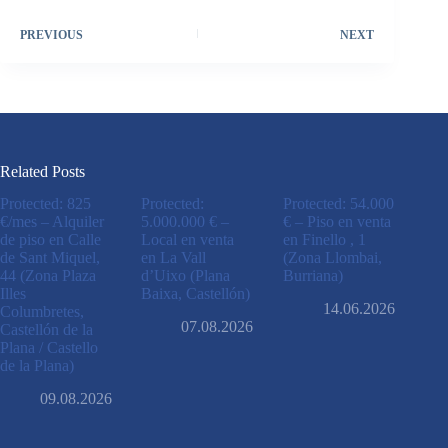
PREVIOUS
NEXT
Related Posts
Protected: 825
Protected:
Protected: 54.000
€/mes – Alquiler
5.000.000 € –
€ – Piso en venta
de piso en Calle
Local en venta
en Finello , 1
de Sant Miquel,
en La Vall
(Zona Llombai,
44 (Zona Plaza
d’Uixo (Plana
Burriana)
Illes
Baixa, Castellón)
14.06.2026
Columbretes,
07.08.2026
Castellón de la
Plana / Castello
de la Plana)
09.08.2026