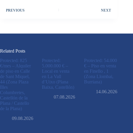
PREVIOUS
NEXT
Related Posts
Protected: 825
Protected:
Protected: 54.000
€/mes – Alquiler
5.000.000 € –
€ – Piso en venta
de piso en Calle
Local en venta
en Finello , 1
de Sant Miquel,
en La Vall
(Zona Llombai,
44 (Zona Plaza
d’Uixo (Plana
Burriana)
Illes
Baixa, Castellón)
14.06.2026
Columbretes,
07.08.2026
Castellón de la
Plana / Castello
de la Plana)
09.08.2026