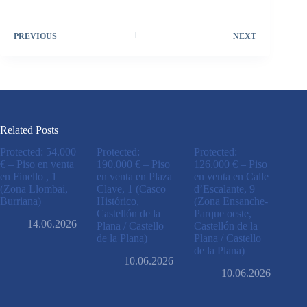
PREVIOUS
NEXT
Related Posts
Protected: 54.000
Protected:
Protected:
€ – Piso en venta
190.000 € – Piso
126.000 € – Piso
en Finello , 1
en venta en Plaza
en venta en Calle
(Zona Llombai,
Clave, 1 (Casco
d’Escalante, 9
Burriana)
Histórico,
(Zona Ensanche-
Castellón de la
Parque oeste,
14.06.2026
Plana / Castello
Castellón de la
de la Plana)
Plana / Castello
de la Plana)
10.06.2026
10.06.2026