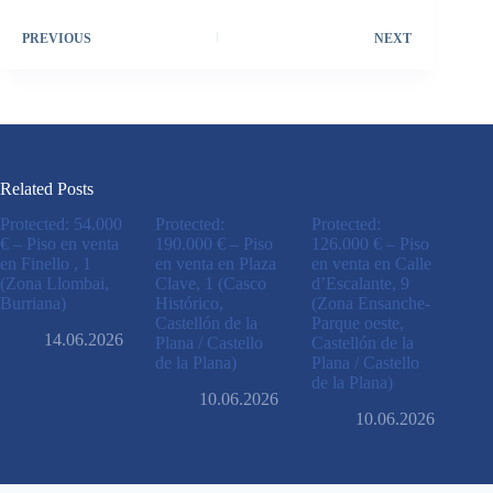
PREVIOUS
NEXT
Related Posts
Protected: 54.000
Protected:
Protected:
€ – Piso en venta
190.000 € – Piso
126.000 € – Piso
en Finello , 1
en venta en Plaza
en venta en Calle
(Zona Llombai,
Clave, 1 (Casco
d’Escalante, 9
Burriana)
Histórico,
(Zona Ensanche-
Castellón de la
Parque oeste,
14.06.2026
Plana / Castello
Castellón de la
de la Plana)
Plana / Castello
de la Plana)
10.06.2026
10.06.2026