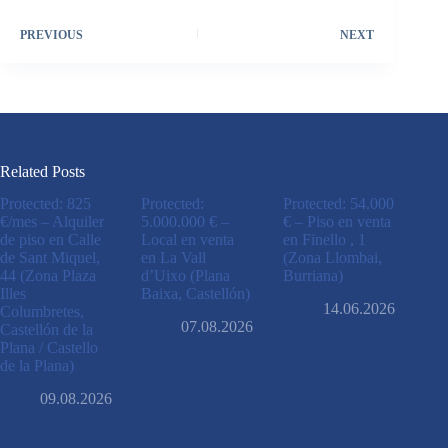
PREVIOUS
NEXT
Related Posts
Protected: 825
Protected:
Protected: 54.000
€/mes – Alquiler
5.000.000 € –
€ – Piso en venta
de piso en Calle
Local en venta
en Finello , 1
de Sant Miquel,
en La Vall
(Zona Llombai,
44 (Zona Plaza
d’Uixo (Plana
Burriana)
Illes
Baixa, Castellón)
14.06.2026
Columbretes,
07.08.2026
Castellón de la
Plana / Castello
de la Plana)
09.08.2026