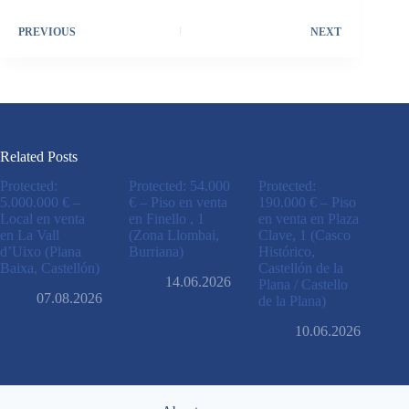
PREVIOUS
NEXT
Related Posts
Protected:
Protected: 54.000
Protected:
5.000.000 € –
€ – Piso en venta
190.000 € – Piso
Local en venta
en Finello , 1
en venta en Plaza
en La Vall
(Zona Llombai,
Clave, 1 (Casco
d’Uixo (Plana
Burriana)
Histórico,
Baixa, Castellón)
Castellón de la
14.06.2026
Plana / Castello
07.08.2026
de la Plana)
10.06.2026